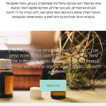
עיסוי אורתופדי הוא טכניקת טיפול פיזי שמתמקדת באבחון, טיפול ושיקום של 
הטיפול משלב שימוש בטכניקות עיסוי מתקדמות, לחץ נקודתי על ידי לחיצה 
בנקודות טריגר ותהליכים עדינים לשחרור המתח ושיפור התנועתיות.
אנו ב"דרך הטבע" מאמינים שעיסוי אורתופדי הוא לא רק 
טיפול אלא דרך חיים. זהו כלי חשוב בשיפור איכות החיים 
ובמימוש הפוטנציאל המלא של גופכם. אנו מזמינים אתכם 
לחוות את ההקלה, השיפור והרווחה שהעיסוי האורתופדי יכול 
להביא.
נהיה בקשר